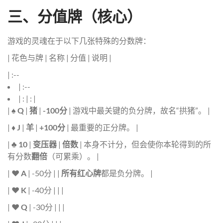
三、分值牌（核心）
游戏的灵魂在于以下几张特殊的分数牌：
| 花色与牌 | 名称 | 分值 | 说明 |
| :--
| :--
| : | : |
|
♠ Q
|
猪
|
-100分
| 游戏中最关键的负分牌，故名“拱猪”。 |
|
♦ J
|
羊
|
+100分
| 最重要的正分牌。 |
|
♣ 10
|
变压器
|
倍数
| 本身不计分，但会使你本轮得到的所
有分数
翻倍
（可累乘）。 |
|
♥ A
| -50分 | |
所有红心牌
都是负分牌。 |
|
♥ K
| -40分 | | |
|
♥ Q
| -30分 | | |