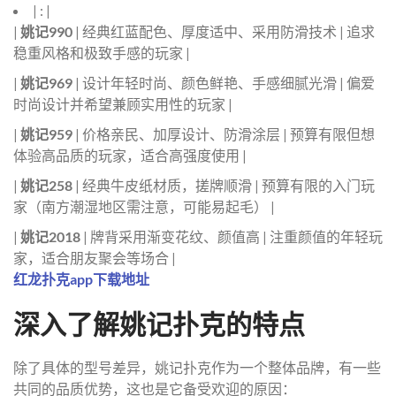
| : |
|
姚记990
| 经典红蓝配色、厚度适中、采用防滑技术 | 追求
稳重风格和极致手感的玩家 |
|
姚记969
| 设计年轻时尚、颜色鲜艳、手感细腻光滑 | 偏爱
时尚设计并希望兼顾实用性的玩家 |
|
姚记959
| 价格亲民、加厚设计、防滑涂层 | 预算有限但想
体验高品质的玩家，适合高强度使用 |
|
姚记258
| 经典牛皮纸材质，搓牌顺滑 | 预算有限的入门玩
家（南方潮湿地区需注意，可能易起毛） |
|
姚记2018
| 牌背采用渐变花纹、颜值高 | 注重颜值的年轻玩
家，适合朋友聚会等场合 |
红龙扑克app下载地址
深入了解姚记扑克的特点
除了具体的型号差异，姚记扑克作为一个整体品牌，有一些
共同的品质优势，这也是它备受欢迎的原因：