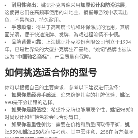
耐用性突出
：姚记扑克普遍采用
加厚设计和防滑涂层
，
这使得它们在高频率使用的斗地主、掼蛋等游戏中表现出
色，不易卷边，持久耐用。
手感顺滑
：得益于高密度卡纸和环保涂层的运用，其牌
面光滑，便于快速洗牌、发牌，游戏过程流畅不卡顿。
品牌背景可靠
：上海姚记扑克股份有限公司创立于1994
年，已是世界级的大型扑克牌生产基地。“姚记”品牌也被认
定为
“中国驰名商标”
，产品质量有保障。
如何挑选适合你的型号
你可以根据自己的主要需求，参考以下建议进行选择：
如果你是经典手感派
：追求稳健扎实的打牌体验，
姚记
990
是不会出错的选择。
如果你是颜值控
：希望扑克牌也能展现个性，
姚记969
的
时尚设计和鲜艳色彩会很合你胃口。
如果你看重性价比
：需要在价格和质量间取得平衡，
姚
记959
和
姚记258
都值得考虑。其中需注意，258在南方潮湿