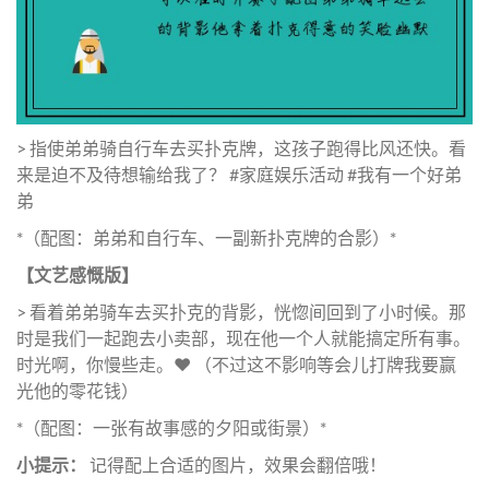
> 指使弟弟骑自行车去买扑克牌，这孩子跑得比风还快。看
来是迫不及待想输给我了？ #家庭娱乐活动 #我有一个好弟
弟
*（配图：弟弟和自行车、一副新扑克牌的合影）*
【文艺感慨版】
> 看着弟弟骑车去买扑克的背影，恍惚间回到了小时候。那
时是我们一起跑去小卖部，现在他一个人就能搞定所有事。
时光啊，你慢些走。❤️ （不过这不影响等会儿打牌我要赢
光他的零花钱）
*（配图：一张有故事感的夕阳或街景）*
小提示：
记得配上合适的图片，效果会翻倍哦！