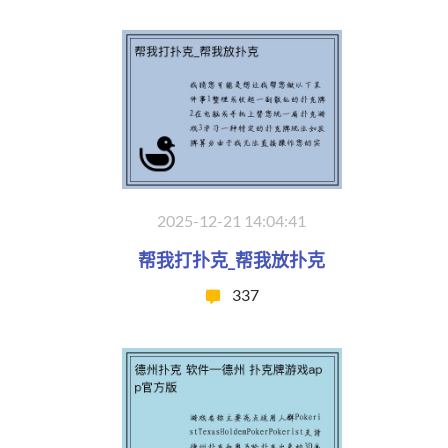
2025-12-21 14:04:41
帮我打扑克_帮我放扑克
337