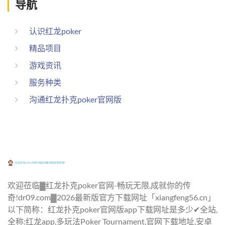
导航
认识红龙poker
精品项目
游戏资讯
服务种类
沟通红龙扑克poker官网版
欢迎莅临▓红龙扑克poker官网-畅玩无限,成就你的传
奇!dr09.com▓2026最新版官方下载网址「xiangfeng56.cn」
以下简称：红龙扑克poker官网版app下载网址是多少✔全站,
全称:红龙app,多玩法Poker Tournament,官网下载地址,安卓