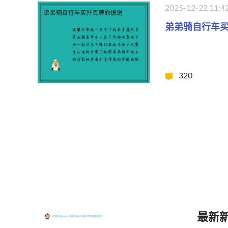
2025-12-22 11:4
弟弟骑自行车
320
最新