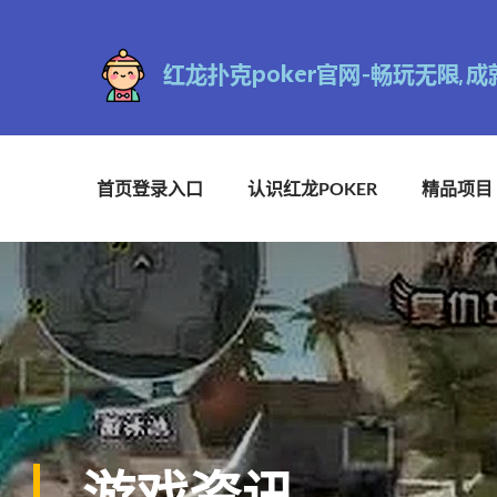
首页登录入口
认识红龙POKER
精品项目
游戏资讯