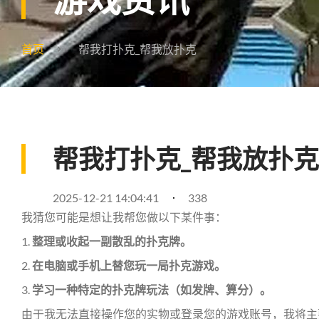
首页
帮我打扑克_帮我放扑克
帮我打扑克_帮我放扑克
2025-12-21 14:04:41
338
我猜您可能是想让我帮您做以下某件事：
1.
整理或收起一副散乱的扑克牌。
2.
在电脑或手机上替您玩一局扑克游戏。
3.
学习一种特定的扑克牌玩法（如发牌、算分）。
由于我无法直接操作您的实物或登录您的游戏账号，我将主