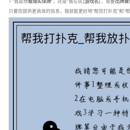
> “我是想
整理实体牌
”，还是“我在玩
[游戏名]
，需要
出牌建
只要您提供更具体的信息，我就能更好地“帮您打扑克”和“帮