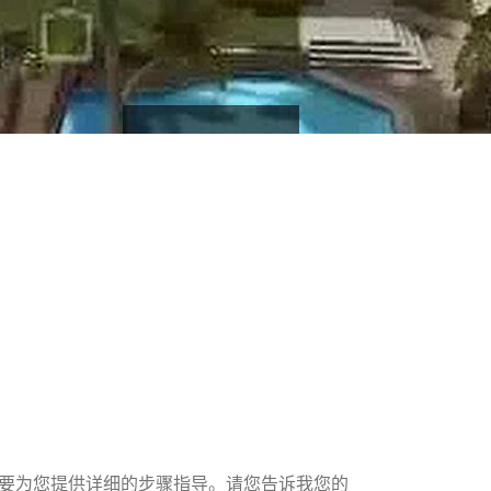
要为您提供详细的步骤指导。请您告诉我您的