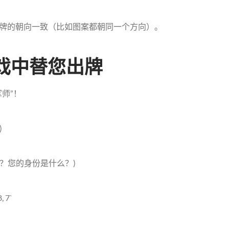
牌的朝向一致（比如图案都朝同一个方向）。
戏中替您出牌
师”！
)
？您的身份是什么？)
 7`