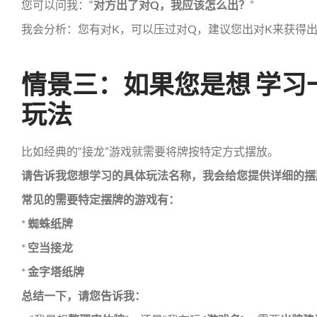
您可以问我：“
对方出了对Q，我应该怎么出？
”
我会分析：您有对K，可以压过对Q，建议您出对K来获得
情景三：如果您是想
学习
玩法
比如经典的“接龙”游戏就需要将牌按特定方式摆放。
请告诉我您想学习的具体玩法名称，我会给您提供详细的摆
常见的需要特定摆牌的游戏有：
*
蜘蛛纸牌
*
空当接龙
*
金字塔纸牌
总结一下，请您告诉我：