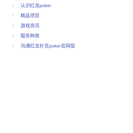
认识红龙poker
精品项目
游戏资讯
服务种类
沟通红龙扑克poker官网版