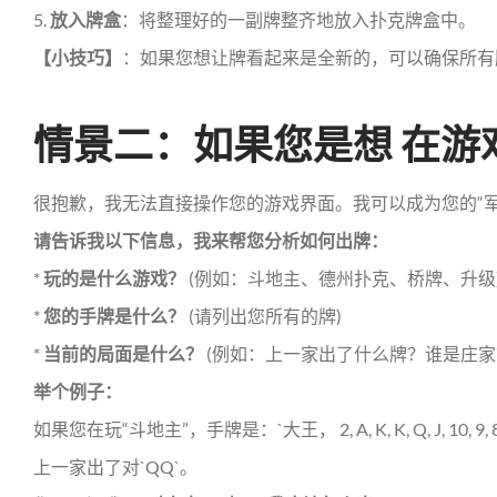
5.
放入牌盒
：将整理好的一副牌整齐地放入扑克牌盒中。
【小技巧】
：如果您想让牌看起来是全新的，可以确保所有
情景二：如果您是想
在游
很抱歉，我无法直接操作您的游戏界面。我可以成为您的“军
请告诉我以下信息，我来帮您分析如何出牌：
*
玩的是什么游戏？
(例如：斗地主、德州扑克、桥牌、升级
*
您的手牌是什么？
(请列出您所有的牌)
*
当前的局面是什么？
(例如：上一家出了什么牌？谁是庄家
举个例子：
如果您在玩“斗地主”，手牌是：`大王， 2, A, K, K, Q, J, 10, 9, 8,
上一家出了对`QQ`。