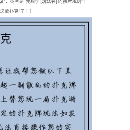
议
”，或者是“我想学
[玩法名]
的
摆牌规则
”？
您放扑克”了！！