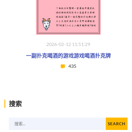
2026-02-12 11:51:29
一副扑克喝酒的游戏游戏喝酒扑克牌
435
搜索
搜索...
SEARCH