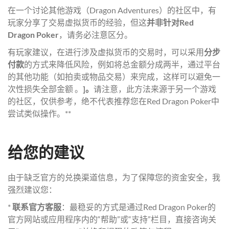
在一个讨论其他游戏（Dragon Adventures）的社区中，有
玩家分享了交易虚拟货币的经验，但这
并非针对Red
Dragon Poker
，请务必注意区分。
有玩家建议，在进行涉及虚拟货币的交易时，可以采用
分步
付款
的方式来降低风险，例如将总金额分成两半，通过平台
的其他功能（如拍卖或物品交易）来完成，这样可以避免一
次性损失全部金额 。
]。
请注意，此方法来源于另一个游戏
的社区，仅供参考，绝不代表推荐您在Red Dragon Poker中
尝试类似操作。**
给您的建议
由于缺乏官方的兑换渠道信息，为了保障您的资金安全，我
强烈建议您：
*
联系官方客服
：最稳妥的方式是通过Red Dragon Poker的
官方网站或应用程序内的“帮助”或“支持”栏目，直接咨询关