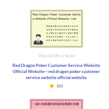
2026-02-08 11:50:44
Red Dragon Poker Customer Service Website
Official Website—red dragon poker customer
service website official website
315