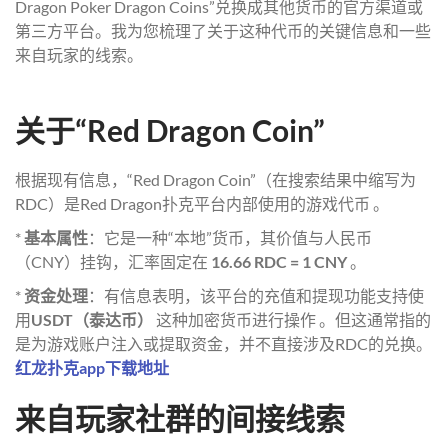
Dragon Poker Dragon Coins”兑换成其他货币的官方渠道或
第三方平台。我为您梳理了关于这种代币的关键信息和一些
来自玩家的线索。
关于“Red Dragon Coin”
根据现有信息，“Red Dragon Coin”（在搜索结果中缩写为
RDC）是Red Dragon扑克平台内部使用的游戏代币 。
*
基本属性
：它是一种“本地”货币，其价值与人民币
（CNY）挂钩，汇率固定在
16.66 RDC = 1 CNY
。
*
资金处理
：有信息表明，该平台的充值和提现功能支持使
用
USDT（泰达币）
这种加密货币进行操作 。但这通常指的
是为游戏账户注入或提取资金，并不直接涉及RDC的兑换。
红龙扑克app下载地址
来自玩家社群的间接线索