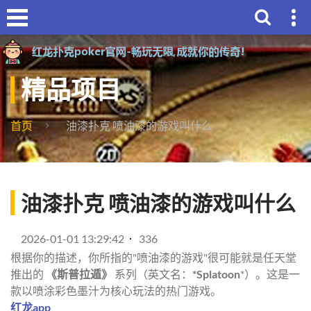
精品项目
首页
油漆扑克 喷油漆的游戏叫什么
油漆扑克 喷油漆的游戏叫什么
2026-01-01 13:29:42
336
根据你的描述，你所指的"喷油漆的游戏"很可能就是任天堂
推出的
《斯普拉遁》
系列（英文名：
*Splatoon
*）。这是一
款以喷涂彩色墨汁为核心玩法的热门游戏。
红龙app