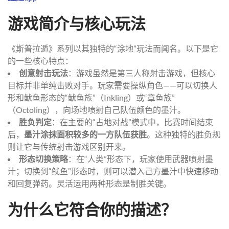
游戏简介与核心玩法
《斯普拉遁》系列以其独特的“涂地”玩法而闻名。以下是它
的一些核心特点：
创意射击玩法
：游戏虽然是第三人称射击游戏，但核心
目标并非单纯击败对手。玩家需要操纵角色——可以切换人
形和鱿鱼形态的“鱿鱼族”（Inkling）或“章鱼族”
（Octoling），向场地喷射自己队伍颜色的墨汁。
胜负判定
：在主要的“占地对战”模式中，比赛时间结束
后，
墨汁涂抹面积较多的一方队伍获胜
。这种独特的胜负规
则让它与传统射击游戏区别开来。
形态切换策略
：在“人类”形态下，玩家使用武器喷射墨
汁；切换到“鱿鱼”形态时，则可以潜入己方墨汁中快速移动
和回复弹药。灵活运用两种形态是制胜关键。
为什么它符合你的描述？