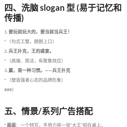
四、洗脑 slogan 型 (易于记忆和
传播)
1.
要玩就玩大的，要当就当兵王！
* （句式工整，朗朗上口）
2.
兵王扑克，王的盛宴。
* （高端、简洁，有聚集效应）
3.
赢，是一种习惯。——兵王扑克
* （塑造强者心态的品牌形象）
###）
五、情景/系列广告搭配
*
画面
：一个特写，手用力将一张“大王”拍在桌上。