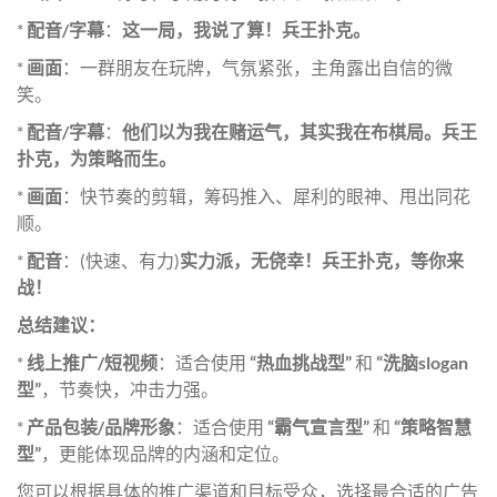
*
配音/字幕
：
这一局，我说了算！兵王扑克。
*
画面
：一群朋友在玩牌，气氛紧张，主角露出自信的微
笑。
*
配音/字幕
：
他们以为我在赌运气，其实我在布棋局。兵王
扑克，为策略而生。
*
画面
：快节奏的剪辑，筹码推入、犀利的眼神、甩出同花
顺。
*
配音
：(快速、有力)
实力派，无侥幸！兵王扑克，等你来
战！
总结建议：
*
线上推广/短视频
：适合使用
“热血挑战型”
和
“洗脑slogan
型”
，节奏快，冲击力强。
*
产品包装/品牌形象
：适合使用
“霸气宣言型”
和
“策略智慧
型”
，更能体现品牌的内涵和定位。
您可以根据具体的推广渠道和目标受众，选择最合适的广告