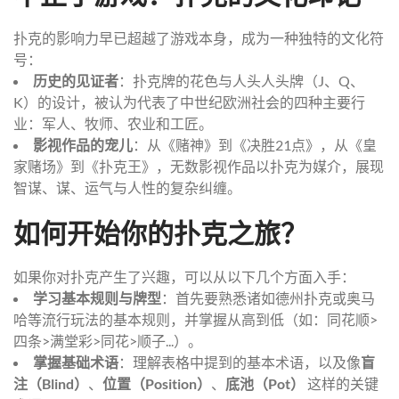
扑克的影响力早已超越了游戏本身，成为一种独特的文化符
号：
历史的见证者
：扑克牌的花色与人头人头牌（J、Q、
K）的设计，被认为代表了中世纪欧洲社会的四种主要行
业：军人、牧师、农业和工匠。
影视作品的宠儿
：从《赌神》到《决胜21点》，从《皇
家赌场》到《扑克王》，无数影视作品以扑克为媒介，展现
智谋、谋、运气与人性的复杂纠缠。
如何开始你的扑克之旅？
如果你对扑克产生了兴趣，可以从以下几个方面入手：
学习基本规则与牌型
：首先要熟悉诸如德州扑克或奥马
哈等流行玩法的基本规则，并掌握从高到低（如：同花顺>
四条>满堂彩>同花>顺子...）。
掌握基础术语
：理解表格中提到的基本术语，以及像
盲
注（Blind）
、
位置（Position）
、
底池（Pot）
这样的关键