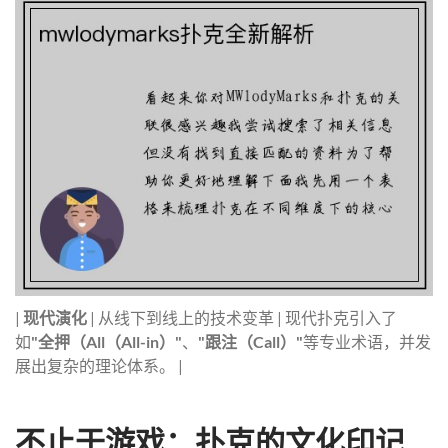
|
现代演化
| 从线下到线上的技术变革 | 现代扑克引入了
如
"全押（All（All-in）"
、
"跟注（Call）"
等专业术语，并发
展出复杂的理论体系。 |
不止于游戏：扑克的文化印记