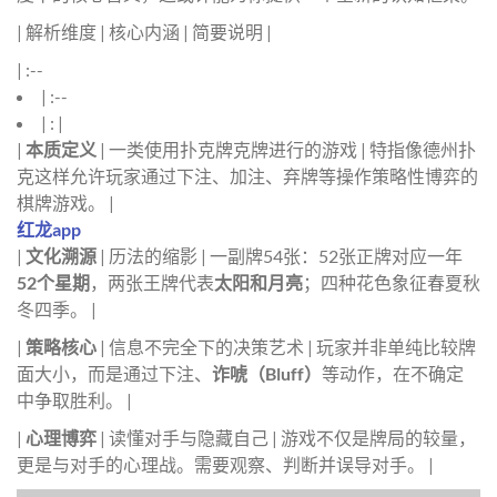
| 解析维度 | 核心内涵 | 简要说明 |
| :--
| :--
| : |
|
本质定义
| 一类使用扑克牌克牌进行的游戏 | 特指像德州扑
克这样允许玩家通过下注、加注、弃牌等操作策略性博弈的
棋牌游戏。 |
红龙app
|
文化溯源
| 历法的缩影 | 一副牌54张：52张正牌对应一年
52个星期
，两张王牌代表
太阳和月亮
；四种花色象征春夏秋
冬四季。 |
|
策略核心
| 信息不完全下的决策艺术 | 玩家并非单纯比较牌
面大小，而是通过下注、
诈唬（Bluff）
等动作，在不确定
中争取胜利。 |
|
心理博弈
| 读懂对手与隐藏自己 | 游戏不仅是牌局的较量，
更是与对手的心理战。需要观察、判断并误导对手。 |