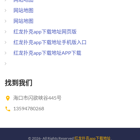
网站地图
网站地图
红龙扑克app下载地址网页版
红龙扑克app下载地址手机版入口
红龙扑克app下载地址APP下载
找到我们
海口市闪欲峡谷445号
13594780268
©
2026
- All Rights Reserved
红龙扑克app下载地址
.