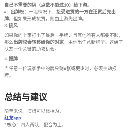
自己不需要的牌（点数不超过10）给下游
。
出牌权
：一般情况下，
接受进贡的一方在还贡后先出
牌
。但如果形成抗贡，则由上游先出牌。
3.
接风
如果你的上家打出了最后一手牌，且其他所有人都要不起，
那么
出牌权会转移给你的对家
，由他出任意新牌型。这给了
队友一个关键的助攻机会。
4.
报牌
当任意一位玩家手中的牌只剩
6张或更少
时，必须主动报
牌。
总结与建议
简单来说，掼蛋可以概括为：
红龙app
*
核心
：四人两队，配合为上。