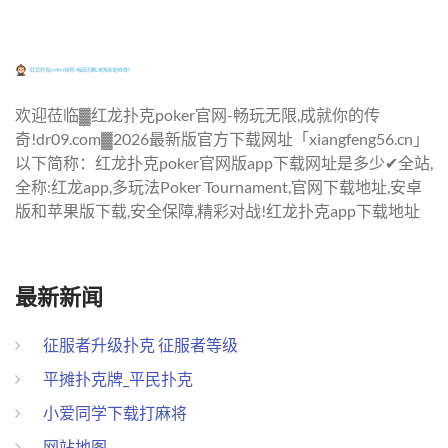
欢迎莅临▓红龙扑克poker官网-畅玩无限,成就你的传
奇!dr09.com▓2026最新版官方下载网址「xiangfeng56.cn」
以下简称：红龙扑克poker官网版app下载网址是多少✔全站,
全称:红龙app,多玩法Poker Tournament,官网下载地址,安卓
版和苹果版下载,安全保障,精彩对战!红龙扑克app下载地址
最新新闻
征服者升级扑克 征服者等级
平摊扑克牌_平民扑克
小爱同学下载打麻将
网站地图