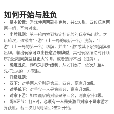
如何开始与胜负
基本设置
：游戏使用两副扑克牌，共108张。四位玩家两
两一组，互为对家。
出牌规则
：第一轮由抽到特定标记牌的玩家先出牌。之
后轮次，通常由"下游"（上一局的最后一名）洗牌，"上
游"（上一局的第一名）切牌，并由"下游"或其下家先摸牌和
出牌。
领出玩家可以出任意合规牌型
，其他玩家按逆时针顺
序跟出
相同牌型且更大
的牌，或者选择不出（过牌）。
确定胜负
：游戏采用
升级制
，从2开始打，依次升至A，
先打过A的一方获胜。
升级规则
：
双下
：对手两人分别是第三、四名，赢家升
3级
。
对手单下
：对手仅一人是第四名，赢家升
2级
。
对家下游
：如果赢家的对家是第四名，则赢家升
1级
。
闯A环节
：打A时，
必须有一人是头游且对家不是末游
才
算获胜。若三次打A则退回2重新开始。