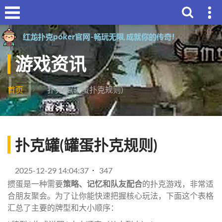
游戏资讯
首页
扑克罐(罐蛋扑克规则)
扑克罐(罐蛋扑克规则)
2025-12-29 14:04:37
347
掼蛋是一种需要
策略、记忆和队友配合
的扑克游戏，非常适
合朋友聚会。为了让你能快速把握核心玩法，下面这个表格
汇总了主要的牌型和大小顺序：