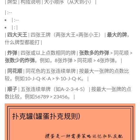
| 牌型 | 构成说明 | 大小顺序（从大到小） |
| :--
| :--
| : |
|
四大天王
| 四张王牌（两张大王+两张小王） |
最大的牌
，
什么牌型都能打 |
|
炸弹
| 四张或以上点数相同的牌 |
张数多的炸弹
> 同花顺 >
张数少的炸弹
。例如，8张炸弹 > 同花顺 > 4张炸弹。 |
|
同花顺
| 同花色的五张连续单牌 | 按最大一张牌的点数比
较，例如10-J-Q-K-A > 9-10-J-Q-K。 |
|
顺子
| 五张连续单牌（如A-2-3-4-5） | 按最大一张牌的点
数比较，例如56789 > 23456。 |