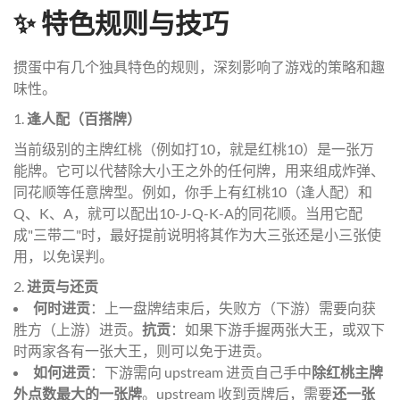
✨ 特色规则与技巧
掼蛋中有几个独具特色的规则，深刻影响了游戏的策略和趣
味性。
1.
逢人配（百搭牌）
当前级别的主牌红桃（例如打10，就是红桃10）是一张万
能牌。它可以代替除大小王之外的任何牌，用来组成炸弹、
同花顺等任意牌型。例如，你手上有红桃10（逢人配）和
Q、K、A，就可以配出10-J-Q-K-A的同花顺。当用它配
成"三带二"时，最好提前说明将其作为大三张还是小三张使
用，以免误判。
2.
进贡与还贡
何时进贡
：上一盘牌结束后，失败方（下游）需要向获
胜方（上游）进贡。
抗贡
：如果下游手握两张大王，或双下
时两家各有一张大王，则可以免于进贡。
如何进贡
：下游需向 upstream 进贡自己手中
除红桃主牌
外点数最大的一张牌
。upstream 收到贡牌后，需要
还一张