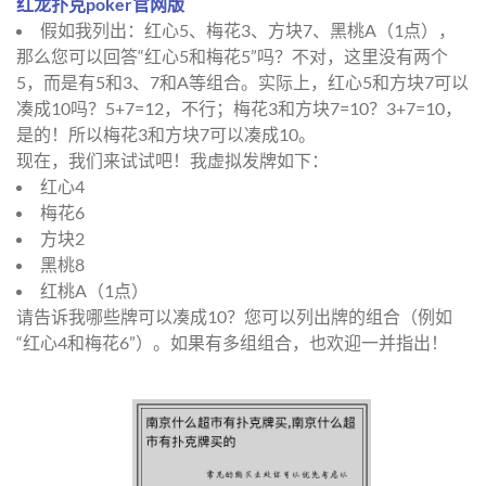
红龙扑克poker官网版
假如我列出：红心5、梅花3、方块7、黑桃A（1点），
那么您可以回答“红心5和梅花5”吗？不对，这里没有两个
5，而是有5和3、7和A等组合。实际上，红心5和方块7可以
凑成10吗？5+7=12，不行；梅花3和方块7=10？3+7=10，
是的！所以梅花3和方块7可以凑成10。
现在，我们来试试吧！我虚拟发牌如下：
红心4
梅花6
方块2
黑桃8
红桃A（1点）
请告诉我哪些牌可以凑成10？您可以列出牌的组合（例如
“红心4和梅花6”）。如果有多组组合，也欢迎一并指出！