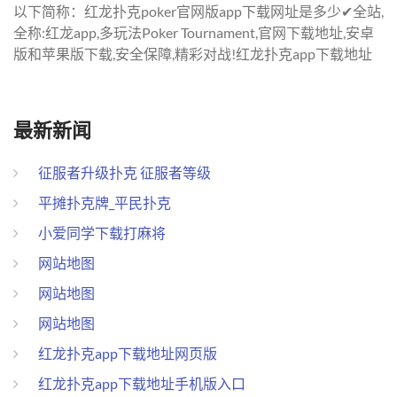
以下简称：红龙扑克poker官网版app下载网址是多少✔全站,
全称:红龙app,多玩法Poker Tournament,官网下载地址,安卓
版和苹果版下载,安全保障,精彩对战!红龙扑克app下载地址
最新新闻
征服者升级扑克 征服者等级
平摊扑克牌_平民扑克
小爱同学下载打麻将
网站地图
网站地图
网站地图
红龙扑克app下载地址网页版
红龙扑克app下载地址手机版入口